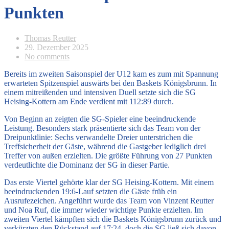
Punkten
Thomas Reutter
29. Dezember 2025
No comments
Bereits im zweiten Saisonspiel der U12 kam es zum mit Spannung
erwarteten Spitzenspiel auswärts bei den Baskets Königsbrunn. In
einem mitreißenden und intensiven Duell setzte sich die SG
Heising-Kottern am Ende verdient mit 112:89 durch.
Von Beginn an zeigten die SG-Spieler eine beeindruckende
Leistung. Besonders stark präsentierte sich das Team von der
Dreipunktlinie: Sechs verwandelte Dreier unterstrichen die
Treffsicherheit der Gäste, während die Gastgeber lediglich drei
Treffer von außen erzielten. Die größte Führung von 27 Punkten
verdeutlichte die Dominanz der SG in dieser Partie.
Das erste Viertel gehörte klar der SG Heising-Kottern. Mit einem
beeindruckenden 19:6-Lauf setzten die Gäste früh ein
Ausrufezeichen. Angeführt wurde das Team von Vinzent Reutter
und Noa Ruf, die immer wieder wichtige Punkte erzielten. Im
zweiten Viertel kämpften sich die Baskets Königsbrunn zurück und
verkürzten den Rückstand auf 17:24, doch die SG ließ sich davon