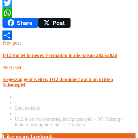
Facebook
Twitter
Share
Post
WhatsApp
Prev post
Teilen
U12 startet in neuer Formation in die Saison 2025/2026
Next post
Siegeszug geht weiter: U12 dominiert auch im dritten
Saisonspiel
/
Spielberichte
/
U12 feiert Auswärtssieg im Spitzenspiel – SG Heising-
Kottern triumphiert mit 112 Punkten
Like us on facebook