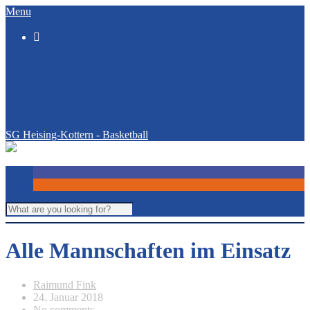
Menu

SG Heising-Kottern - Basketball
Alle Mannschaften im Einsatz
Raimund Fink
24. Januar 2018
No comments