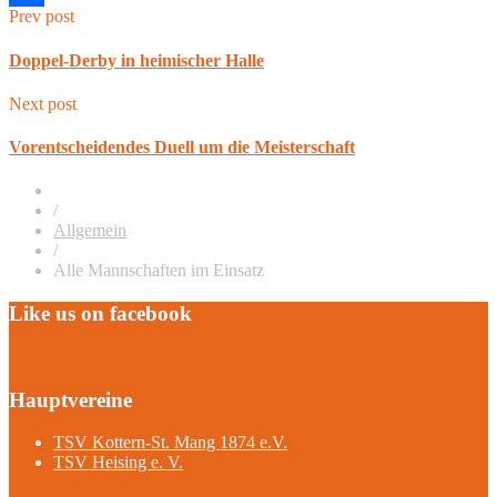
Prev post
Teilen
Doppel-Derby in heimischer Halle
Next post
Vorentscheidendes Duell um die Meisterschaft
/
Allgemein
/
Alle Mannschaften im Einsatz
Like us on facebook
Hauptvereine
TSV Kottern-St. Mang 1874 e.V.
TSV Heising e. V.