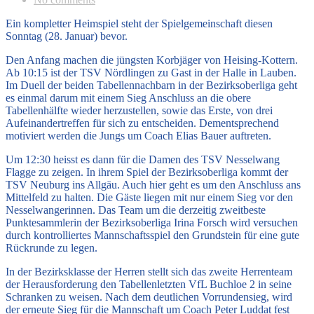
Ein kompletter Heimspiel steht der Spielgemeinschaft diesen
Sonntag (28. Januar) bevor.
Den Anfang machen die jüngsten Korbjäger von Heising-Kottern.
Ab 10:15 ist der TSV Nördlingen zu Gast in der Halle in Lauben.
Im Duell der beiden Tabellennachbarn in der Bezirksoberliga geht
es einmal darum mit einem Sieg Anschluss an die obere
Tabellenhälfte wieder herzustellen, sowie das Erste, von drei
Aufeinandertreffen für sich zu entscheiden. Dementsprechend
motiviert werden die Jungs um Coach Elias Bauer auftreten.
Um 12:30 heisst es dann für die Damen des TSV Nesselwang
Flagge zu zeigen. In ihrem Spiel der Bezirksoberliga kommt der
TSV Neuburg ins Allgäu. Auch hier geht es um den Anschluss ans
Mittelfeld zu halten. Die Gäste liegen mit nur einem Sieg vor den
Nesselwangerinnen. Das Team um die derzeitig zweitbeste
Punktesammlerin der Bezirksoberliga Irina Forsch wird versuchen
durch kontrolliertes Mannschaftsspiel den Grundstein für eine gute
Rückrunde zu legen.
In der Bezirksklasse der Herren stellt sich das zweite Herrenteam
der Herausforderung den Tabellenletzten VfL Buchloe 2 in seine
Schranken zu weisen. Nach dem deutlichen Vorrundensieg, wird
der erneute Sieg für die Mannschaft um Coach Peter Luddat fest