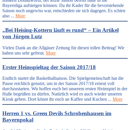
Baskets Donauwörth, der letzte Saison bereits hätte in die
Bayernliga aufsteigen können. Da ihr Kader für die bevorstehende
Saison noch ungewiss war, entschieden sie sich dagegen. Es schien
also ...
More
„Bei Heising-Kottern läuft es rund“ – Ein Artikel
von Jürgen Lutz
Vielen Dank an die Allgäuer Zeitung für diesen tollen Beitrag! Wir
haben uns sehr gefreut.
More
Erster Heimspieltag der Saison 2017/18
Endlich startet die Basketballsaison. Die Spielgemeinschaft hat die
Pause reichlich genutzt, um in der Saison 2017/18 erneut voll
durchzustarten. Wir hoffen euch bei unserem ersten Heimspiel in der
Halle begrüßen zu dürfen. Natürlich wird es auch wieder unseren
Kiosk geben. Dort könnt ihr euch an Kaffee und Kuchen ...
More
Herren 1 vs. Green Devils Schrobenhausen im
Bayernpokal