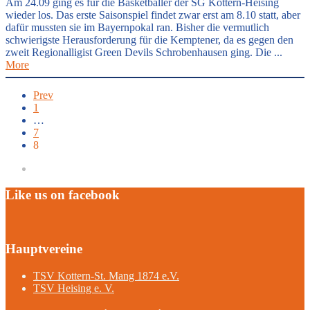
Am 24.09 ging es für die Basketballer der SG Kottern-Heising
wieder los. Das erste Saisonspiel findet zwar erst am 8.10 statt, aber
dafür mussten sie im Bayernpokal ran. Bisher die vermutlich
schwierigste Herausforderung für die Kemptener, da es gegen den
zweit Regionalligist Green Devils Schrobenhausen ging. Die ...
More
Prev
1
…
7
8
Like us on facebook
Hauptvereine
TSV Kottern-St. Mang 1874 e.V.
TSV Heising e. V.